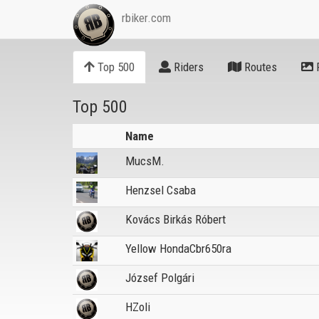
rbiker.com
Top 500
Riders
Routes
Top 500
Name
MucsM.
Henzsel Csaba
Kovács Birkás Róbert
Yellow HondaCbr650ra
József Polgári
HZoli