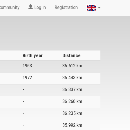
Community
Log in
Registration
Birth year
Distance
1963
36.512 km
1972
36.443 km
-
36.337 km
-
36.260 km
-
36.235 km
-
35.992 km