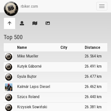
rbiker.com
Toggl
navig
Top 500
Name
City
Distance
Mike Mueller
26.564 km
Kutyik Gáborné
26.491 km
Gyula Bujtor
26.477 km
Kalmár Lajos Diesel
26.462 km
Szücs Roland
26.440 km
Krzysiek Sowiński
26.381 km