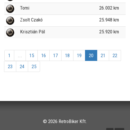
Tomi
26.002 km
Zsolt Czakó
25.948 km
Krisztián Pál
25.920 km
1
...
15
16
17
18
19
20
21
22
23
24
25
© 2026 RetroBiker Kft.