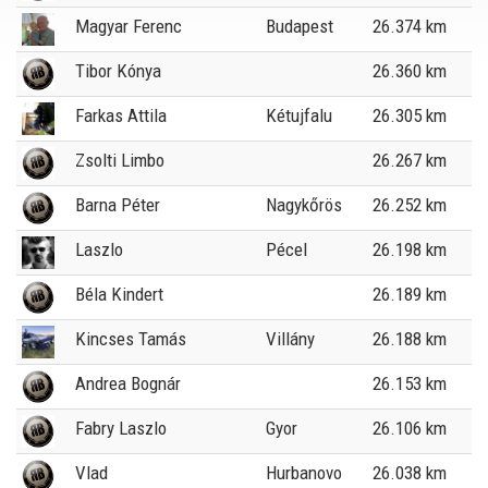
Magyar Ferenc
Budapest
26.374 km
Tibor Kónya
26.360 km
Farkas Attila
Kétujfalu
26.305 km
Zsolti Limbo
26.267 km
Barna Péter
Nagykőrös
26.252 km
Laszlo
Pécel
26.198 km
Béla Kindert
26.189 km
Kincses Tamás
Villány
26.188 km
Andrea Bognár
26.153 km
Fabry Laszlo
Gyor
26.106 km
Vlad
Hurbanovo
26.038 km