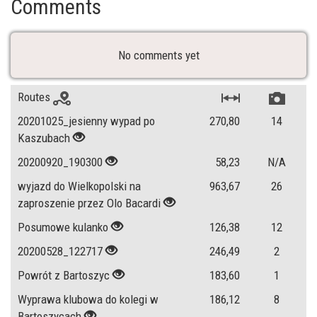
Comments
No comments yet
Routes
20201025_jesienny wypad po
270,80
14
Kaszubach
20200920_190300
58,23
N/A
wyjazd do Wielkopolski na
963,67
26
zaproszenie przez Olo Bacardi
Posumowe kulanko
126,38
12
20200528_122717
246,49
2
Powrót z Bartoszyc
183,60
1
Wyprawa klubowa do kolegi w
186,12
8
Bartoszycach