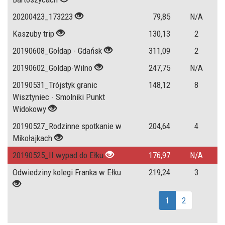
20200423_173223
79,85
N/A
Kaszuby trip
130,13
2
20190608_Gołdap - Gdańsk
311,09
2
20190602_Goldap-Wilno
247,75
N/A
20190531_Trójstyk granic
148,12
8
Wisztyniec - Smolniki Punkt
Widokowy
20190527_Rodzinne spotkanie w
204,64
4
Mikołajkach
20190525_II wypad do Ełku
176,97
N/A
Odwiedziny kolegi Franka w Ełku
219,24
3
1
2