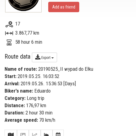
Add as friend
17
3.867,77 km
58 hour 6 min
Route data
Export
Name of route:
20190525_II wypad do Ełku
Start:
2019.05.25. 16:03:52
Arrival:
2019.05.26. 15:36:53 [
Days
]
Biker's name:
Eduardo
Category:
Long trip
Distance:
176,97 km
Duration:
2 hour 30 min
Average speed:
70 km/h