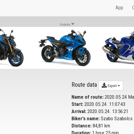
App
Hirdetés
Route data
Export
Name of route:
2020.05.24 Ma
Start:
2020.05.24. 11:07:43
Arrival:
2020.05.24. 13:56:21
Biker's name:
Szabo Szabolcs
Distance:
84,81 km
Duration:
1 hour 25 min