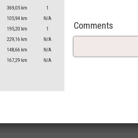
369,05
km
1
105,94
km
N/A
Comments
195,20
km
1
229,16
km
N/A
148,66
km
N/A
167,29
km
N/A