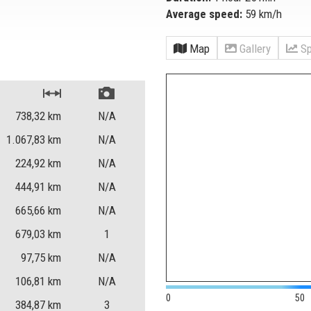
Average speed:
59 km/h
Map
Gallery
Sp
738,32
km
N/A
1.067,83
km
N/A
224,92
km
N/A
444,91
km
N/A
665,66
km
N/A
679,03
km
1
97,75
km
N/A
106,81
km
N/A
0
50
384,87
km
3