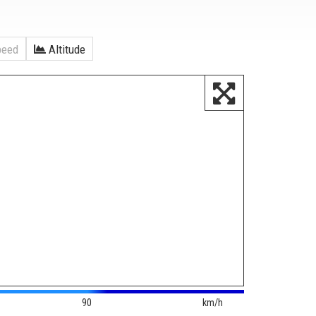
eed
Altitude
90
km/h