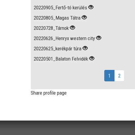
20220905_Fertő-tó kerülés
20220805_Magas Tátra
20220728_Tárnok
20220626_Henryx western city
20220625_kerékpár túra
20220501_Balaton Felvidék
1
2
Share profile page