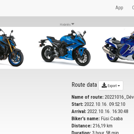
App
Hirdetés
Route data
Export
Name of route:
20221016_Dévé
Start:
2022.10.16. 09:52:10
Arrival:
2022.10.16. 16:30:48
Biker's name:
Füsi Csaba
Distance:
216,19 km
Duration:
3 hour 58 min