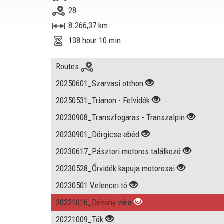
28
8.266,37 km
138 hour 10 min
Routes
20250601_Szarvasi otthon
20250531_Trianon - Felvidék
20230908_Transzfogaras - Transzalpin
20230901_Dörgicse ebéd
20230617_Pásztori motoros találkozó
20230528_Őrvidék kapuja motorosai
20230501 Velencei tó
20221016_Dévény vára
20221009_Tök