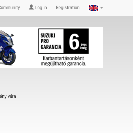
Community
Log in
Registration
ny vára