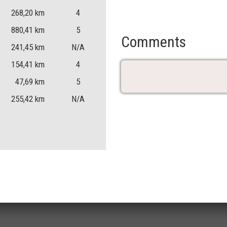
268,20
km
4
880,41
km
5
Comments
241,45
km
N/A
154,41
km
4
47,69
km
5
255,42
km
N/A