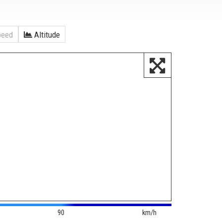
eed
Altitude
90
km/h