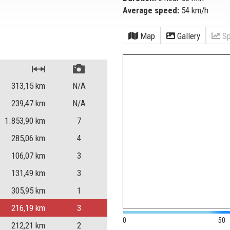
Average speed:
54 km/h
Map
Gallery
Sp
313,15
km
N/A
239,47
km
N/A
1.853,90
km
7
285,06
km
4
106,07
km
3
131,49
km
3
305,95
km
1
216,19
km
3
0
50
212,21
km
2