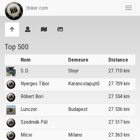
rbiker.com
Toggl
navig
Top 500
Nom
Demeure
Distance
S.D.
Steyr
27.710 km
Nyerges Tibor
Karancslapujtő
27.709 km
Róbert Bori
27.554 km
Lunczer
Budapest
27.536 km
Szedmák Pál
27.517 km
Micio
Milano
27.363 km