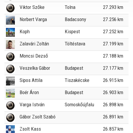
Viktor Szőke
Tolna
27.293 km
Norbert Varga
Badacsony
27.256 km
Koph
Kispest
27.252 km
Zalavári Zoltán
Töltéstava
27.199 km
Moncsi Dezső
27.188 km
Veszelka Gábor
Budapest
27.177 km
Sipos Attila
Tiszakécske
26.915 km
Boér Áron
Budapest
26.903 km
Varga István
Somoskőújfalu
26.898 km
Gábor Zsolt Szabó
26.891 km
Zsolt Kass
26.857 km