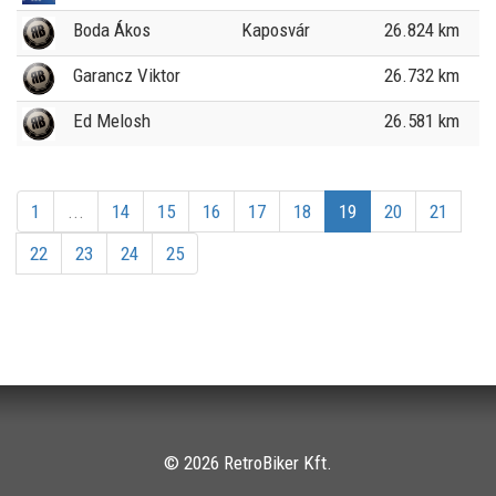
Boda Ákos
Kaposvár
26.824 km
Garancz Viktor
26.732 km
Ed Melosh
26.581 km
1
...
14
15
16
17
18
19
20
21
22
23
24
25
© 2026 RetroBiker Kft.