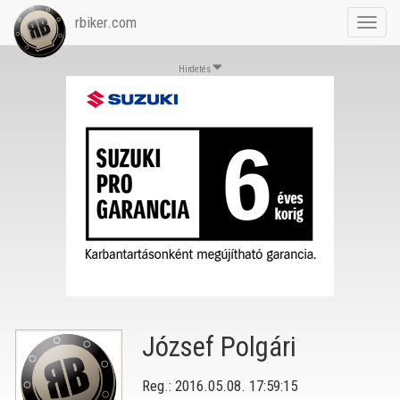
rbiker.com
Toggl
navig
Hirdetés
József Polgári
Reg.: 2016.05.08. 17:59:15