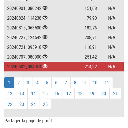
20240901_080242
151,68
N/A
20240824_114238
79,90
N/A
20240815_063500
182,76
N/A
20240727_124542
208,71
N/A
20240721_093918
118,91
N/A
20240707_080000
251,42
N/A
20240602_084954
214,22
N/A
1
2
3
4
5
6
7
8
9
10
11
12
13
14
15
16
17
18
19
20
21
22
23
24
25
Partager la page de profil