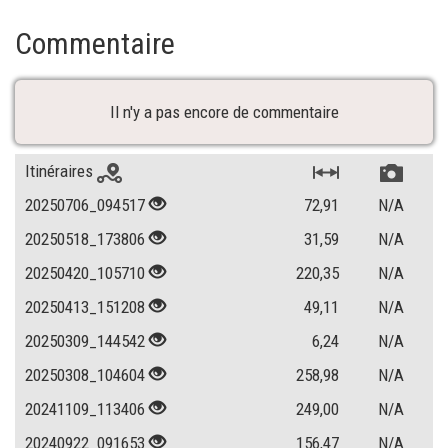
Commentaire
Il n'y a pas encore de commentaire
Itinéraires
20250706_094517
72,91
N/A
20250518_173806
31,59
N/A
20250420_105710
220,35
N/A
20250413_151208
49,11
N/A
20250309_144542
6,24
N/A
20250308_104604
258,98
N/A
20241109_113406
249,00
N/A
20240922_091653
156,47
N/A