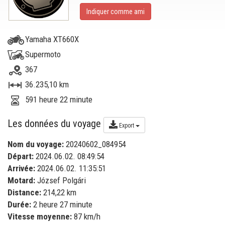
Indiquer comme ami
Yamaha XT660X
Supermoto
367
36.235,10 km
591 heure 22 minute
Les données du voyage
Export
Nom du voyage:
20240602_084954
Départ:
2024.06.02. 08:49:54
Arrivée:
2024.06.02. 11:35:51
Motard:
József Polgári
Distance:
214,22 km
Durée:
2 heure 27 minute
Vitesse moyenne:
87 km/h