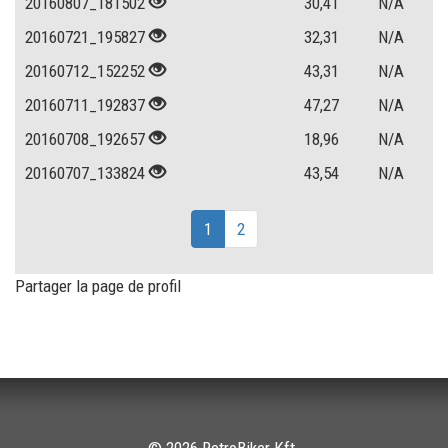
20160807_181502
30,41
N/A
20160721_195827
32,31
N/A
20160712_152252
43,31
N/A
20160711_192837
47,27
N/A
20160708_192657
18,96
N/A
20160707_133824
43,54
N/A
1
2
Partager la page de profil