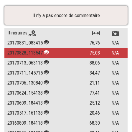
Il n'y a pas encore de commentaire
Itinéraires
20170831_083415
76,76
N/A
20170828_113547
75,03
N/A
20170713_063113
88,06
N/A
20170711_145715
34,47
N/A
20170706_130840
21,11
N/A
20170624_154138
77,41
N/A
20170609_184413
25,12
N/A
20170517_161138
20,46
N/A
20160809_184118
68,30
N/A