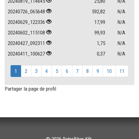
20240819_114645
25,80
N/A
20240726_065648
592,82
N/A
20240629_122336
17,99
N/A
20240602_115108
99,93
N/A
20240427_092311
1,75
N/A
20240411_100627
0,37
N/A
1
2
3
4
5
6
7
8
9
10
11
Partager la page de profil