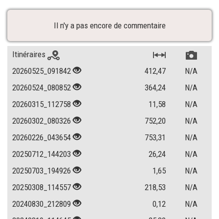
Il n'y a pas encore de commentaire
Itinéraires
20260525_091842
412,47
N/A
20260524_080852
364,24
N/A
20260315_112758
11,58
N/A
20260302_080326
752,20
N/A
20260226_043654
753,31
N/A
20250712_144203
26,24
N/A
20250703_194926
1,65
N/A
20250308_114557
218,53
N/A
20240830_212809
0,12
N/A