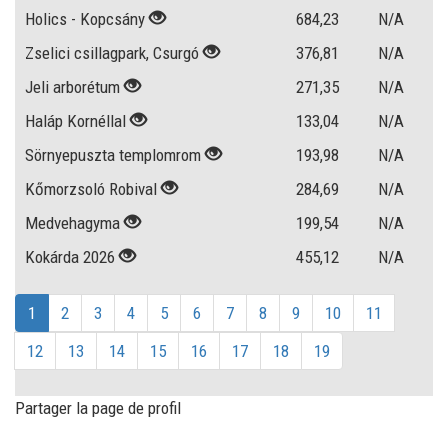
Holics - Kopcsány
684,23
N/A
Zselici csillagpark, Csurgó
376,81
N/A
Jeli arborétum
271,35
N/A
Haláp Kornéllal
133,04
N/A
Sörnyepuszta templomrom
193,98
N/A
Kőmorzsoló Robival
284,69
N/A
Medvehagyma
199,54
N/A
Kokárda 2026
455,12
N/A
1
2
3
4
5
6
7
8
9
10
11
12
13
14
15
16
17
18
19
Partager la page de profil