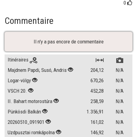
0
Commentaire
Il n'y a pas encore de commentaire
Itinéraires
Majdnem Papdi, Susó, Andris
204,12
N/A
Logar-völgy
670,26
N/A
VSCH 20.
452,28
N/A
II. Bahart motorostúra
258,59
N/A
Pünkösdi Balkán
1.356,91
N/A
20260510_091901
161,02
N/A
Uzdpusztai romkápolna
146,92
N/A