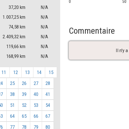
0
50
37,20
km
N/A
1.007,25
km
N/A
74,58
km
N/A
Commentaire
2.409,32
km
N/A
119,66
km
N/A
Il n'y
168,99
km
N/A
11
12
13
14
15
24
25
26
27
28
37
38
39
40
41
50
51
52
53
54
63
64
65
66
67
76
77
78
79
80