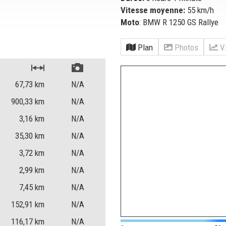
Vitesse moyenne:
55 km/h
Moto
: BMW R 1250 GS Rallye
Plan
Photos
Vi
67,73
km
N/A
900,33
km
N/A
3,16
km
N/A
35,30
km
N/A
3,72
km
N/A
2,99
km
N/A
7,45
km
N/A
152,91
km
N/A
116,17
km
N/A