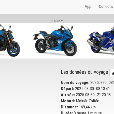
App
Collectiv
Hirdetés
Les données du voyage
Nom du voyage:
20250830_08
Départ:
2025.08.30. 08:13:41
Arrivée:
2025.08.30. 21:20:08
Motard:
Molnár Zoltán
Distance:
169,44 km
Durée:
3 heure 1 minute