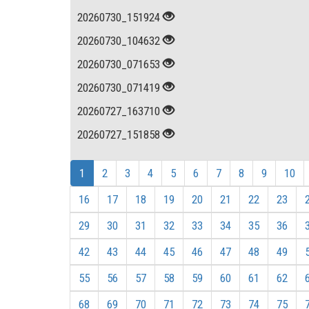
20260730_151924
20260730_104632
20260730_071653
20260730_071419
20260727_163710
20260727_151858
1
2
3
4
5
6
7
8
9
10
16
17
18
19
20
21
22
23
29
30
31
32
33
34
35
36
42
43
44
45
46
47
48
49
55
56
57
58
59
60
61
62
68
69
70
71
72
73
74
75