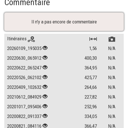
Commentaire
Il n'y a pas encore de commentaire
Itinéraires
20260109_195035
1,56
N/A
20220630_065912
400,30
N/A
20220622_065247
364,95
N/A
20220526_062102
425,77
N/A
20220409_102632
264,66
N/A
20210612_084929
227,82
N/A
20201017_095406
252,96
N/A
20200822_091337
334,05
N/A
20200821_084116
366,47
N/A