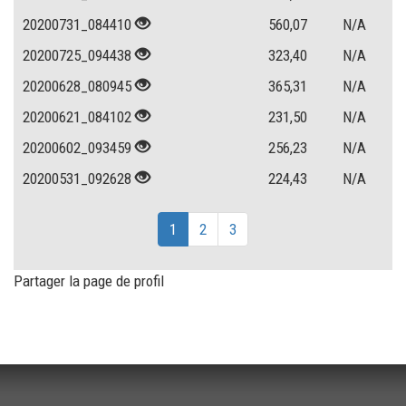
20200731_084410
560,07
N/A
20200725_094438
323,40
N/A
20200628_080945
365,31
N/A
20200621_084102
231,50
N/A
20200602_093459
256,23
N/A
20200531_092628
224,43
N/A
1
2
3
Partager la page de profil