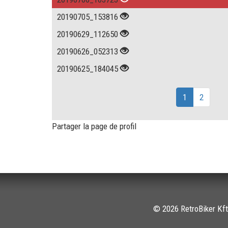
20190705_153816
20190629_112650
20190626_052313
20190625_184045
1
2
Partager la page de profil
© 2026 RetroBiker Kft