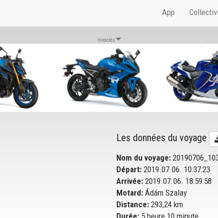
App
Collectiv
Hirdetés
Les données du voyage
Nom du voyage:
20190706_10
Départ:
2019.07.06. 10:37:23
Arrivée:
2019.07.06. 18:59:58
Motard:
Ádám Szalay
Distance:
293,24 km
Durée:
5 heure 10 minute