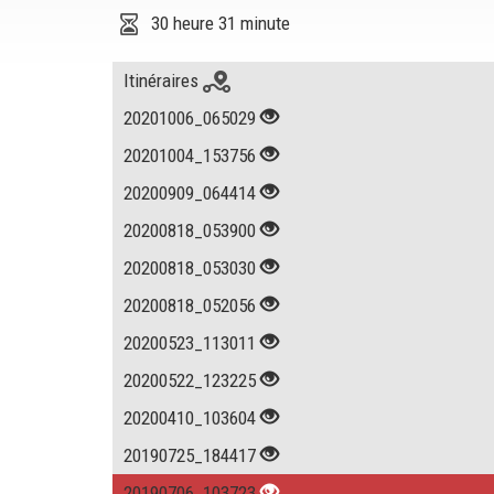
30 heure 31 minute
Itinéraires
20201006_065029
20201004_153756
20200909_064414
20200818_053900
20200818_053030
20200818_052056
20200523_113011
20200522_123225
20200410_103604
20190725_184417
20190706_103723