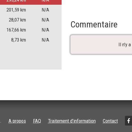
201,59
km
N/A
28,07
km
N/A
Commentaire
167,66
km
N/A
8,73
km
N/A
Il n'y
.
A propos
FAQ
Traitement d'information
Contact