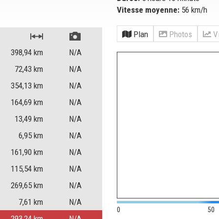
Vitesse moyenne:
56 km/h
Plan
Photos
Vi
398,94
km
N/A
72,43
km
N/A
354,13
km
N/A
164,69
km
N/A
13,49
km
N/A
6,95
km
N/A
161,90
km
N/A
115,54
km
N/A
269,65
km
N/A
7,61
km
N/A
0
50
293,24
km
N/A