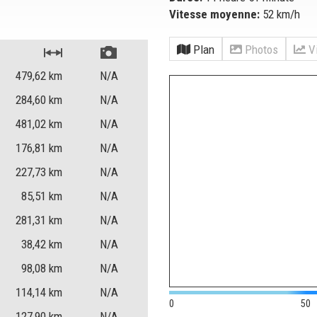
Vitesse moyenne:
52 km/h
Plan
Photos
Vi
479,62
km
N/A
284,60
km
N/A
481,02
km
N/A
176,81
km
N/A
227,73
km
N/A
85,51
km
N/A
281,31
km
N/A
38,42
km
N/A
98,08
km
N/A
114,14
km
N/A
0
50
127,90
km
N/A