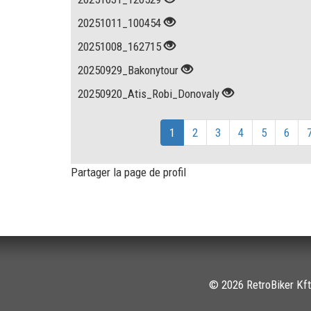
20251011_100454
20251008_162715
20250929_Bakonytour
20250920_Atis_Robi_Donovaly
1
2
3
4
5
6
Partager la page de profil
© 2026 RetroBiker Kft