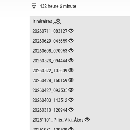
432 heure 6 minute
Itinéraires
20260711_083127
20260629_045659
20260608_070953
20260523_094444
20260522_105609
20260428_160159
20260427_093535
20260403_143512
20260310_120944
20251101_Pilis_Viki_Ákos
20251031_120529