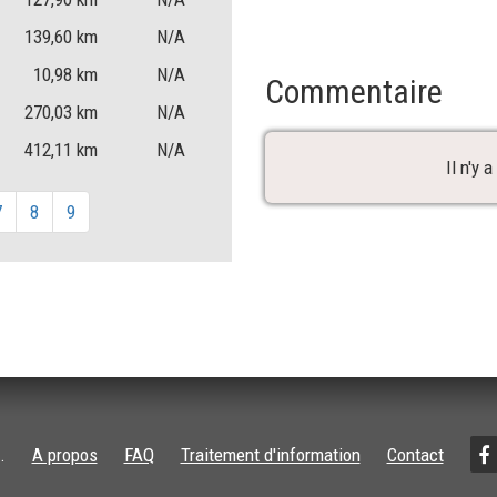
139,60
km
N/A
10,98
km
N/A
Commentaire
270,03
km
N/A
412,11
km
N/A
Il n'y
7
8
9
.
A propos
FAQ
Traitement d'information
Contact