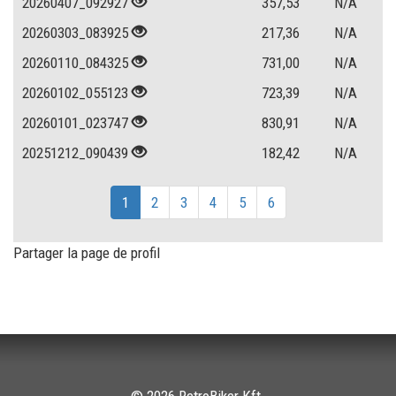
20260407_092927
357,53
N/A
20260303_083925
217,36
N/A
20260110_084325
731,00
N/A
20260102_055123
723,39
N/A
20260101_023747
830,91
N/A
20251212_090439
182,42
N/A
1
2
3
4
5
6
Partager la page de profil