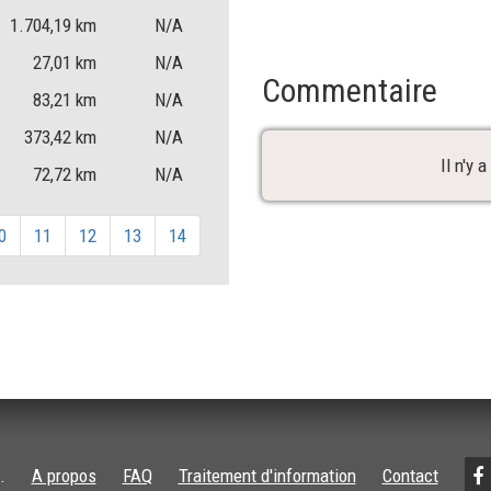
1.704,19
km
N/A
27,01
km
N/A
Commentaire
83,21
km
N/A
373,42
km
N/A
Il n'y
72,72
km
N/A
0
11
12
13
14
.
A propos
FAQ
Traitement d'information
Contact