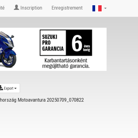
ité
Inscription
Enregistrement
Export
ehország Motoavantura 20250709_070822