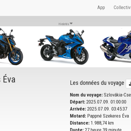
App
Collectiv
Hirdetés
 Éva
Les données du voyage
Nom du voyage:
Szlovákia-Cs
Départ:
2025.07.09. 01:00:00
Arrivée:
2025.07.09. 03:45:37
Motard:
Pappné Szekeres Éva
Distance:
1.988,74 km
Durée:
27 heure 39 minute