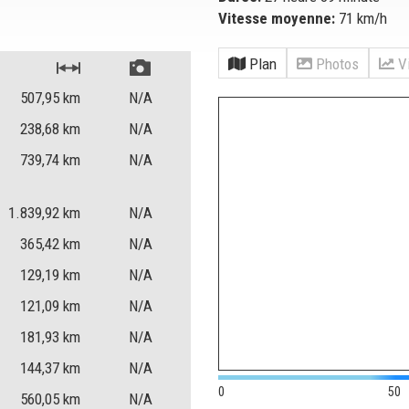
Vitesse moyenne:
71 km/h
Plan
Photos
Vi
507,95
km
N/A
238,68
km
N/A
739,74
km
N/A
1.839,92
km
N/A
365,42
km
N/A
129,19
km
N/A
121,09
km
N/A
181,93
km
N/A
144,37
km
N/A
0
50
560,05
km
N/A