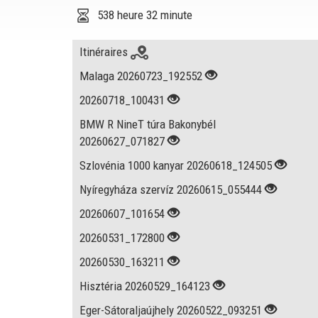
538 heure 32 minute
Itinéraires
Malaga 20260723_192552
20260718_100431
BMW R NineT túra Bakonybél
20260627_071827
Szlovénia 1000 kanyar 20260618_124505
Nyíregyháza szervíz 20260615_055444
20260607_101654
20260531_172800
20260530_163211
Hisztéria 20260529_164123
Eger-Sátoraljaújhely 20260522_093251