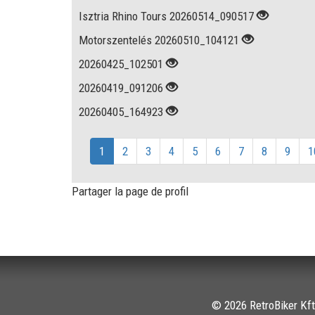
Isztria Rhino Tours 20260514_090517
Motorszentelés 20260510_104121
20260425_102501
20260419_091206
20260405_164923
1
2
3
4
5
6
7
8
9
1
Partager la page de profil
© 2026 RetroBiker Kft