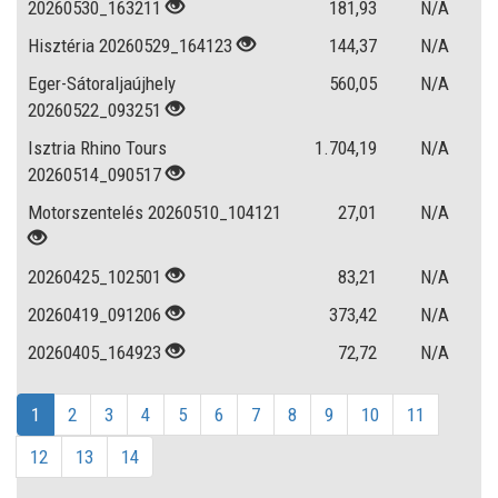
20260530_163211
181,93
N/A
Hisztéria 20260529_164123
144,37
N/A
Eger-Sátoraljaújhely
560,05
N/A
20260522_093251
Isztria Rhino Tours
1.704,19
N/A
20260514_090517
Motorszentelés 20260510_104121
27,01
N/A
20260425_102501
83,21
N/A
20260419_091206
373,42
N/A
20260405_164923
72,72
N/A
1
2
3
4
5
6
7
8
9
10
11
12
13
14