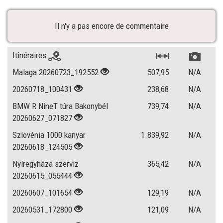
Il n'y a pas encore de commentaire
Itinéraires
Malaga 20260723_192552
507,95
N/A
20260718_100431
238,68
N/A
BMW R NineT túra Bakonybél
739,74
N/A
20260627_071827
Szlovénia 1000 kanyar
1.839,92
N/A
20260618_124505
Nyíregyháza szervíz
365,42
N/A
20260615_055444
20260607_101654
129,19
N/A
20260531_172800
121,09
N/A