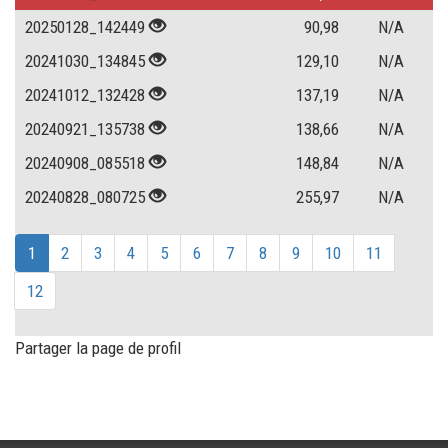
20250128_142449
90,98
N/A
20241030_134845
129,10
N/A
20241012_132428
137,19
N/A
20240921_135738
138,66
N/A
20240908_085518
148,84
N/A
20240828_080725
255,97
N/A
1
2
3
4
5
6
7
8
9
10
11
12
Partager la page de profil