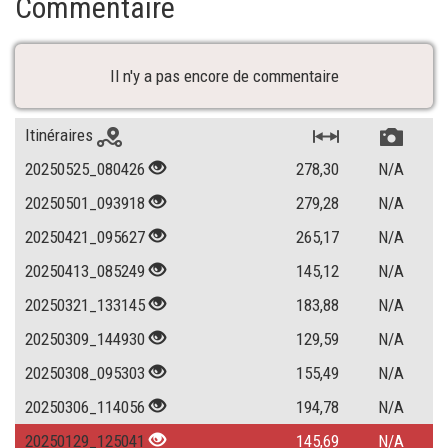
Commentaire
Il n'y a pas encore de commentaire
Itinéraires
20250525_080426
278,30
N/A
20250501_093918
279,28
N/A
20250421_095627
265,17
N/A
20250413_085249
145,12
N/A
20250321_133145
183,88
N/A
20250309_144930
129,59
N/A
20250308_095303
155,49
N/A
20250306_114056
194,78
N/A
20250129_125041
145,69
N/A