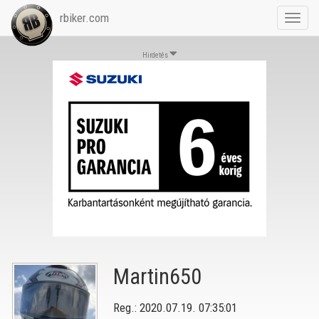
rbiker.com
Toggl
navig
Hirdetés
Martin650
Reg.: 2020.07.19. 07:35:01