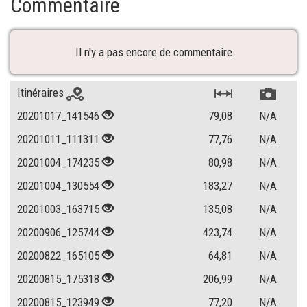
Commentaire
Il n'y a pas encore de commentaire
Itinéraires
20201017_141546
79,08
N/A
20201011_111311
77,76
N/A
20201004_174235
80,98
N/A
20201004_130554
183,27
N/A
20201003_163715
135,08
N/A
20200906_125744
423,74
N/A
20200822_165105
64,81
N/A
20200815_175318
206,99
N/A
20200815_123949
77,20
N/A