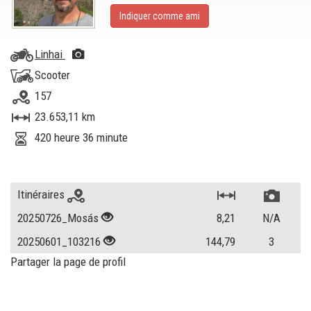
Indiquer comme ami
Linhai
Scooter
157
23.653,11 km
420 heure 36 minute
Itinéraires
20250726_Mosás
8,21
N/A
20250601_103216
144,79
3
Partager la page de profil