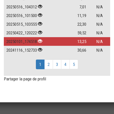
20250516_104312
7,01
N/A
20250516_101500
11,19
N/A
20250515_103555
22,30
N/A
20250422_120222
59,52
N/A
20250101_174518
13,25
N/A
20241116_152733
30,66
N/A
1
2
3
4
5
Partager la page de profil