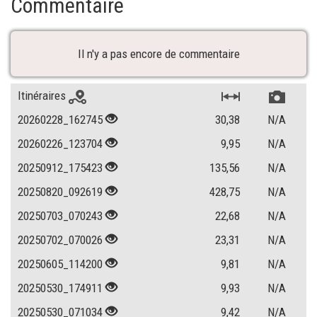
Commentaire
Il n'y a pas encore de commentaire
Itinéraires
20260228_162745
30,38
N/A
20260226_123704
9,95
N/A
20250912_175423
135,56
N/A
20250820_092619
428,75
N/A
20250703_070243
22,68
N/A
20250702_070026
23,31
N/A
20250605_114200
9,81
N/A
20250530_174911
9,93
N/A
20250530_071034
9,42
N/A