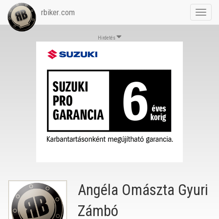
rbiker.com
Toggl
navig
Hirdetés
Angéla Omászta Gyuri
Zámbó