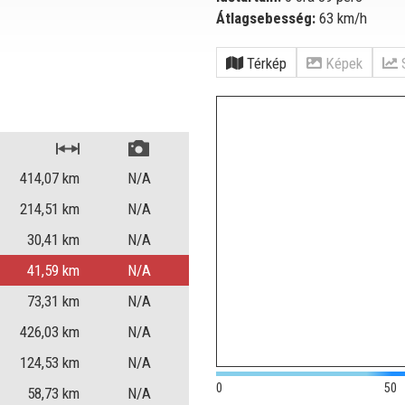
Átlagsebesség:
63 km/h
Térkép
Képek
414,07
km
N/A
214,51
km
N/A
30,41
km
N/A
41,59
km
N/A
73,31
km
N/A
426,03
km
N/A
124,53
km
N/A
0
50
58,73
km
N/A