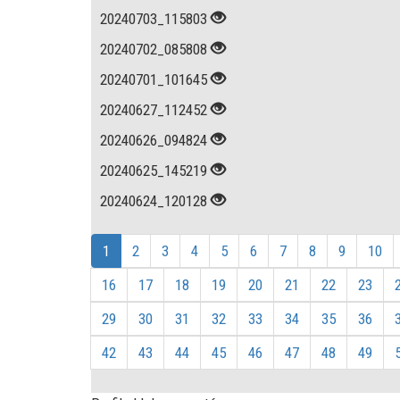
20240703_115803
20240702_085808
20240701_101645
20240627_112452
20240626_094824
20240625_145219
20240624_120128
1
2
3
4
5
6
7
8
9
10
16
17
18
19
20
21
22
23
29
30
31
32
33
34
35
36
42
43
44
45
46
47
48
49