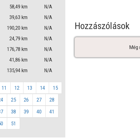
58,49
km
N/A
39,63
km
N/A
Hozzászólások
190,20
km
N/A
24,79
km
N/A
Még 
176,78
km
N/A
41,86
km
N/A
135,94
km
N/A
11
12
13
14
15
24
25
26
27
28
37
38
39
40
41
50
51