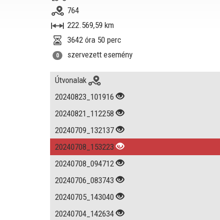
764
222.569,59 km
3642 óra 50 perc
szervezett esemény
0
Útvonalak
20240823_101916
20240821_112258
20240709_132137
20240708_153223
20240708_094712
20240706_083743
20240705_143040
20240704_142634