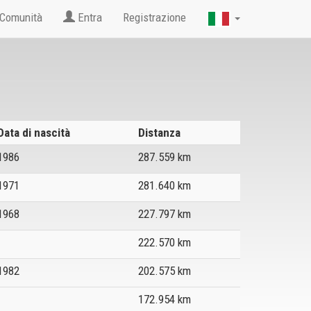
Comunità
Entra
Registrazione
Data di nascità
Distanza
1986
287.559 km
1971
281.640 km
1968
227.797 km
-
222.570 km
1982
202.575 km
-
172.954 km