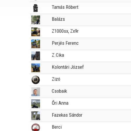
Tamás Róbert
Balázs
Z1000sx, Zx9r
Perjés Ferenc
Z.Cika
Kolontári József
Zizó
Csobaik
Őri Anna
Fazekas Sándor
Berci