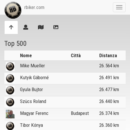
rbiker.com
Toggl
navig
Top 500
Nome
Città
Distanza
Mike Mueller
26.564 km
Kutyik Gáborné
26.491 km
Gyula Bujtor
26.477 km
Szücs Roland
26.440 km
Magyar Ferenc
Budapest
26.374 km
Tibor Kónya
26.360 km