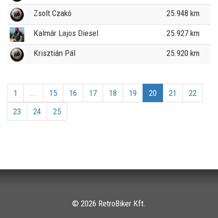
Zsolt Czakó
25.948 km
Kalmár Lajos Diesel
25.927 km
Krisztián Pál
25.920 km
1
...
15
16
17
18
19
20
21
22
23
24
25
© 2026 RetroBiker Kft.