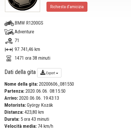
Richiesta d’amicizia
BMW R1200GS
Adventure
71
97.741,46 km
1471 ora 38 minuti
Dati della gita
Export
Nome della gita:
20200606_081550
Partenza:
2020.06.06. 08:15:50
Arrivo:
2020.06.06. 19:43:13
Motorista:
György Kozák
Distanza:
423,80 km
Durata:
5 ora 43 minuti
Velocità media:
74 km/h