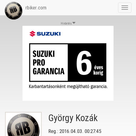
rbiker.com
Toggl
navig
Hirdetés
György Kozák
Reg.: 2016.04.03. 00:27:45