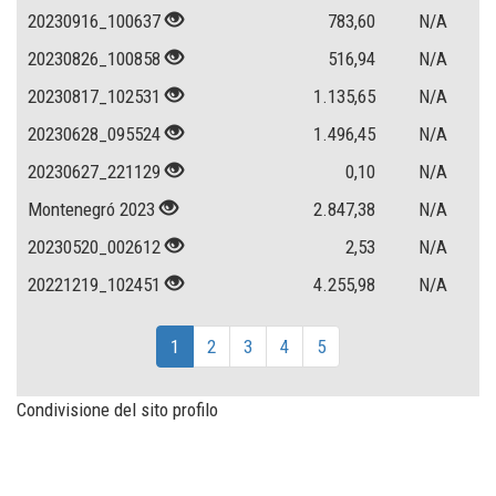
20230916_100637
783,60
N/A
20230826_100858
516,94
N/A
20230817_102531
1.135,65
N/A
20230628_095524
1.496,45
N/A
20230627_221129
0,10
N/A
Montenegró 2023
2.847,38
N/A
20230520_002612
2,53
N/A
20221219_102451
4.255,98
N/A
1
2
3
4
5
Condivisione del sito profilo