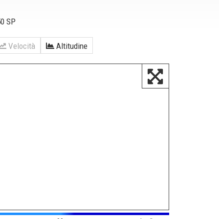
50 SP
Velocità
Altitudine