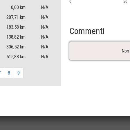
0
50
0,00
km
N/A
287,71
km
N/A
183,58
km
N/A
Commenti
138,82
km
N/A
306,52
km
N/A
Non 
515,88
km
N/A
7
8
9