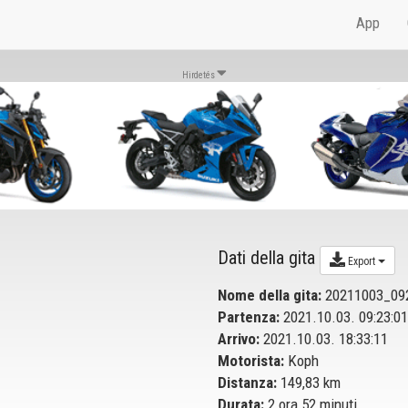
App
Hirdetés
Dati della gita
Export
Nome della gita:
20211003_09
Partenza:
2021.10.03. 09:23:01
Arrivo:
2021.10.03. 18:33:11
Motorista:
Koph
Distanza:
149,83 km
Durata:
2 ora 52 minuti