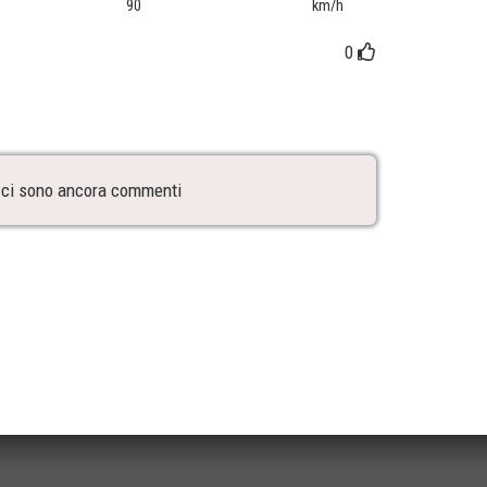
90
km/h
0
ci sono ancora commenti