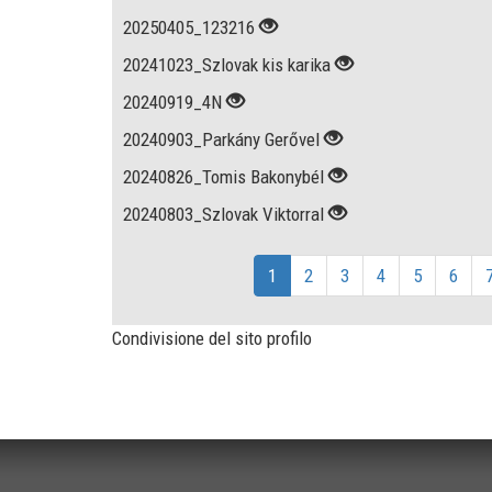
20250405_123216
20241023_Szlovak kis karika
20240919_4N
20240903_Parkány Gerővel
20240826_Tomis Bakonybél
20240803_Szlovak Viktorral
1
2
3
4
5
6
Condivisione del sito profilo