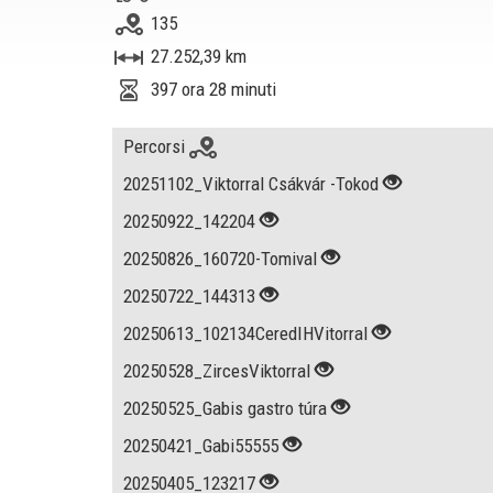
135
27.252,39 km
397 ora 28 minuti
Percorsi
20251102_Viktorral Csákvár -Tokod
20250922_142204
20250826_160720-Tomival
20250722_144313
20250613_102134CeredIHVitorral
20250528_ZircesViktorral
20250525_Gabis gastro túra
20250421_Gabi55555
20250405_123217