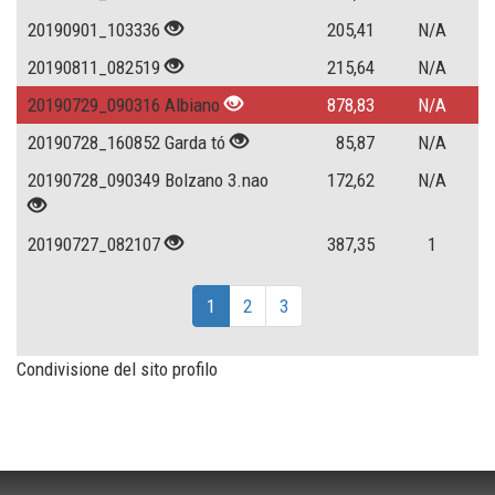
20190901_103336
205,41
N/A
20190811_082519
215,64
N/A
20190729_090316 Albiano
878,83
N/A
20190728_160852 Garda tó
85,87
N/A
20190728_090349 Bolzano 3.nao
172,62
N/A
20190727_082107
387,35
1
1
2
3
Condivisione del sito profilo