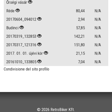
Őrségi vásár
Réde
80,44
N/A
20170604_094012
2,94
N/A
Budinci
57,85
N/A
20170319_132853
142,21
N/A
20170317_121316
151,80
N/A
2017. 01. 01. újévi kör
21,15
N/A
20161010_133805
7,04
N/A
Condivisione del sito profilo
© 2026 RetroBiker Kft.