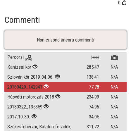
0
Commenti
Non ci sono ancora commenti
Percorsi
Kanizsai kör
285,47
N/A
Szlovén kör 2019.04.06.
138,41
N/A
20180429_142941
77,78
N/A
Húsvéti motorozás 2018
234,99
N/A
20180322_135359
74,96
N/A
2017.10.30.
34,05
N/A
Székesfehérvár, Balaton-felvidék,
311,72
N/A