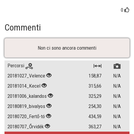
0
Commenti
Non ci sono ancora commenti
Percorsi
20181027_Velence
158,87
N/A
20181014_Kecel
315,66
N/A
20181006_kalandos
325,29
N/A
20180819_bivalyos
254,30
N/A
20180720_Fertő-tó
434,59
N/A
20180707_Őrvidék
363,27
N/A