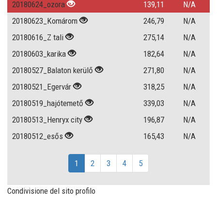
20180624_ozora
139,11
N/A
20180623_Komárom
246,79
N/A
20180616_Z tali
275,14
N/A
20180603_karika
182,64
N/A
20180527_Balaton kerülő
271,80
N/A
20180521_Egervár
318,25
N/A
20180519_hajótemető
339,03
N/A
20180513_Henryx city
196,87
N/A
20180512_esős
165,43
N/A
1
2
3
4
5
Condivisione del sito profilo