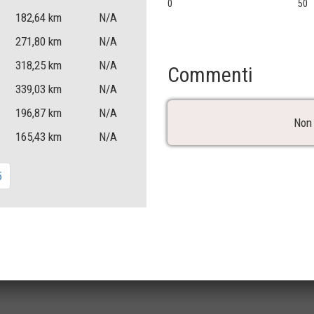
0
50
182,64
km
N/A
271,80
km
N/A
318,25
km
N/A
Commenti
339,03
km
N/A
196,87
km
N/A
Non 
165,43
km
N/A
5