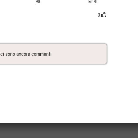
90
km/h
0
ci sono ancora commenti