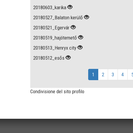
20180603_karika
20180527_Balaton kerülő
20180521_Egervár
20180519_hajótemető
20180513_Henryx city
20180512_esős
1
2
3
4
Condivisione del sito profilo