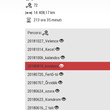
72
14.408,17 km
213 ora 35 minuti
Percorsi
20181027_Velence
20181014_Kecel
20181006_kalandos
20180819_bivalyos
20180720_Fertő-tó
20180707_Őrvidék
20180624_ozora
20180623_Komárom
20180616_Z tali