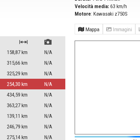
Velocità media:
63 km/h
Motore
: Kawasaki z750S
Mappa
Immagini
158,87
km
N/A
315,66
km
N/A
325,29
km
N/A
254,30
km
N/A
434,59
km
N/A
363,27
km
N/A
139,11
km
N/A
246,79
km
N/A
275,14
km
N/A