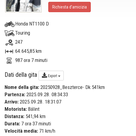
Richiesta d’amicizia
Honda NT1100 D
Touring
247
64.645,85 km
987 ora 7 minuti
Dati della gita
Export
Nome della gita:
20250928_Beszterce- Dk 541km
Partenza:
2025.09.28. 08:34:33
Arrivo:
2025.09.28. 18:31:07
Motorista:
Bálint
Distanza:
541,94 km
Durata:
7 ora 37 minuti
Velocità media:
71 km/h