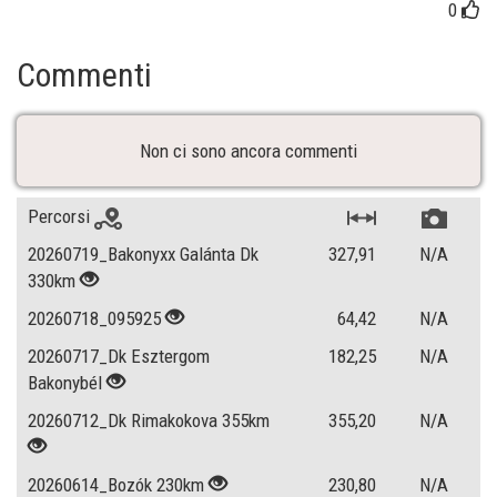
0
Commenti
Non ci sono ancora commenti
Percorsi
20260719_Bakonyxx Galánta Dk
327,91
N/A
330km
20260718_095925
64,42
N/A
20260717_Dk Esztergom
182,25
N/A
Bakonybél
20260712_Dk Rimakokova 355km
355,20
N/A
20260614_Bozók 230km
230,80
N/A