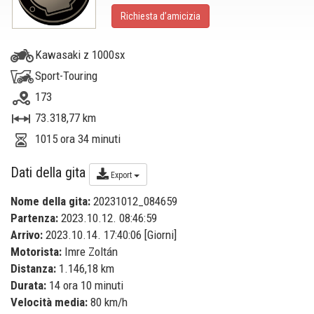
Richiesta d’amicizia
Kawasaki z 1000sx
Sport-Touring
173
73.318,77 km
1015 ora 34 minuti
Dati della gita
Export
Nome della gita:
20231012_084659
Partenza:
2023.10.12. 08:46:59
Arrivo:
2023.10.14. 17:40:06 [
Giorni
]
Motorista:
Imre Zoltán
Distanza:
1.146,18 km
Durata:
14 ora 10 minuti
Velocità media:
80 km/h