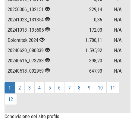
20250306_102151
229,14
N/A
20241023_131354
0,36
N/A
20241013_135505
172,03
N/A
Dolomitok 2024
1.780,11
N/A
20240620_080339
1.595,92
N/A
20240615_073233
398,20
N/A
20240518_092959
647,93
N/A
1
2
3
4
5
6
7
8
9
10
11
12
Condivisione del sito profilo