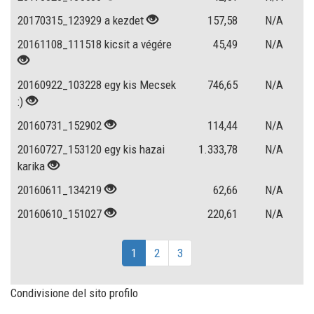
20170315_123929 a kezdet
157,58
N/A
20161108_111518 kicsit a végére
45,49
N/A
20160922_103228 egy kis Mecsek
746,65
N/A
:)
20160731_152902
114,44
N/A
20160727_153120 egy kis hazai
1.333,78
N/A
karika
20160611_134219
62,66
N/A
20160610_151027
220,61
N/A
1
2
3
Condivisione del sito profilo