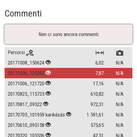
Commenti
Non ci sono ancora commenti
Percorsi
20171008_150624
6,02
N/A
20171006_125202
7,87
N/A
20171006_121720
17,16
N/A
20170825_115735
610,82
N/A
20170817_09522
972,31
N/A
20170705_101959 karikázás
1.591,61
N/A
20170610_095158
575,65
N/A
20170320_105536
42,51
N/A