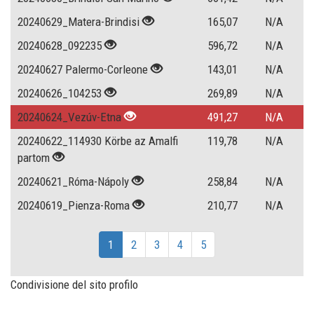
20240629_Matera-Brindisi
165,07
N/A
20240628_092235
596,72
N/A
20240627 Palermo-Corleone
143,01
N/A
20240626_104253
269,89
N/A
20240624_Vezúv-Etna
491,27
N/A
20240622_114930 Körbe az Amalfi
119,78
N/A
partom
20240621_Róma-Nápoly
258,84
N/A
20240619_Pienza-Roma
210,77
N/A
1
2
3
4
5
Condivisione del sito profilo