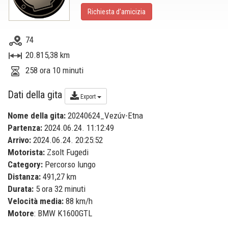
Richiesta d’amicizia
74
20.815,38 km
258 ora 10 minuti
Dati della gita
Export
Nome della gita:
20240624_Vezúv-Etna
Partenza:
2024.06.24. 11:12:49
Arrivo:
2024.06.24. 20:25:52
Motorista:
Zsolt Fugedi
Category:
Percorso lungo
Distanza:
491,27 km
Durata:
5 ora 32 minuti
Velocità media:
88 km/h
Motore
: BMW K1600GTL