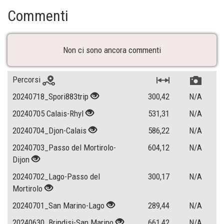
Commenti
Non ci sono ancora commenti
Percorsi
20240718_Spori883trip
300,42
N/A
20240705 Calais-Rhyl
531,31
N/A
20240704_Djon-Calais
586,22
N/A
20240703_Passo del Mortirolo-
604,12
N/A
Dijon
20240702_Lago-Passo del
300,17
N/A
Mortirolo
20240701_San Marino-Lago
289,44
N/A
20240630_Brindisi-San Marino
661,42
N/A