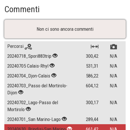
Commenti
Non ci sono ancora commenti
Percorsi
20240718_Spori883trip
300,42
N/A
20240705 Calais-Rhyl
531,31
N/A
20240704_Djon-Calais
586,22
N/A
20240703_Passo del Mortirolo-
604,12
N/A
Dijon
20240702_Lago-Passo del
300,17
N/A
Mortirolo
20240701_San Marino-Lago
289,44
N/A
20240630_Brindisi-San Marino
661,42
N/A