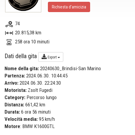
Richiesta d’amicizia
74
20.815,38 km
258 ora 10 minuti
Dati della gita
Export
Nome della gita:
20240630_Brindisi-San Marino
Partenza:
2024.06.30. 10:44:45
Arrivo:
2024.06.30. 22:24:30
Motorista:
Zsolt Fugedi
Category:
Percorso lungo
Distanza:
661,42 km
Durata:
6 ora 56 minuti
Velocità media:
95 km/h
Motore
: BMW K1600GTL