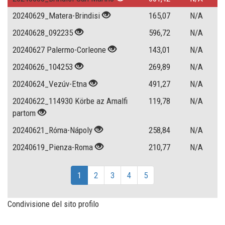
20240629_Matera-Brindisi
165,07
N/A
20240628_092235
596,72
N/A
20240627 Palermo-Corleone
143,01
N/A
20240626_104253
269,89
N/A
20240624_Vezúv-Etna
491,27
N/A
20240622_114930 Körbe az Amalfi
119,78
N/A
partom
20240621_Róma-Nápoly
258,84
N/A
20240619_Pienza-Roma
210,77
N/A
1
2
3
4
5
Condivisione del sito profilo