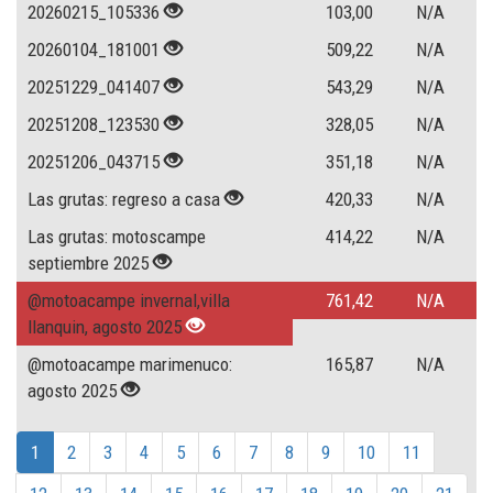
20260215_105336
103,00
N/A
20260104_181001
509,22
N/A
20251229_041407
543,29
N/A
20251208_123530
328,05
N/A
20251206_043715
351,18
N/A
Las grutas: regreso a casa
420,33
N/A
Las grutas: motoscampe
414,22
N/A
septiembre 2025
@motoacampe invernal,villa
761,42
N/A
llanquin, agosto 2025
@motoacampe marimenuco:
165,87
N/A
agosto 2025
1
2
3
4
5
6
7
8
9
10
11