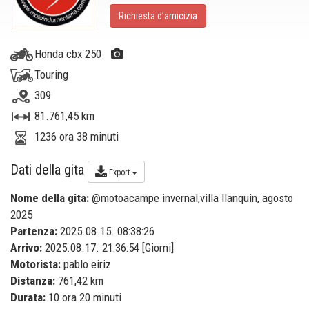
Richiesta d’amicizia
Honda cbx 250
Touring
309
81.761,45 km
1236 ora 38 minuti
Dati della gita
Export
Nome della gita:
@motoacampe invernal,villa llanquin, agosto
2025
Partenza:
2025.08.15. 08:38:26
Arrivo:
2025.08.17. 21:36:54 [
Giorni
]
Motorista:
pablo eiriz
Distanza:
761,42 km
Durata:
10 ora 20 minuti