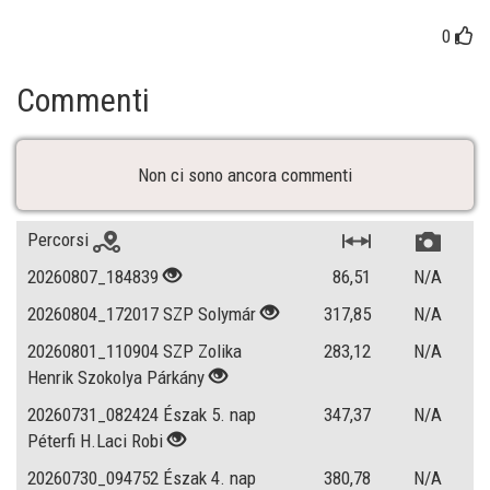
0
Commenti
Non ci sono ancora commenti
Percorsi
20260807_184839
86,51
N/A
20260804_172017 SZP Solymár
317,85
N/A
20260801_110904 SZP Zolika
283,12
N/A
Henrik Szokolya Párkány
20260731_082424 Észak 5. nap
347,37
N/A
Péterfi H.Laci Robi
20260730_094752 Észak 4. nap
380,78
N/A