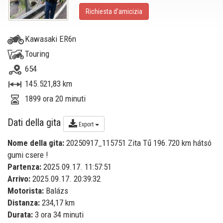
Richiesta d’amicizia
Kawasaki ER6n
Touring
654
145.521,83 km
1899 ora 20 minuti
Dati della gita
Export
Nome della gita:
20250917_115751 Zita Tű 196.720 km hátsó
gumi csere !
Partenza:
2025.09.17. 11:57:51
Arrivo:
2025.09.17. 20:39:32
Motorista:
Balázs
Distanza:
234,17 km
Durata:
3 ora 34 minuti