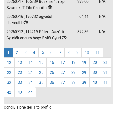
20260717_105339 Bosznia 1. nap
399,00
N/A
Szurdoki T.Tibi Csabika
20260716_190732 egyedül
64,44
N/A
Jocónál !
20260712_114219 Péterfi Aszófő
372,86
N/A
Gyuriék enduró hegy BMW Gyuri
1
2
3
4
5
6
7
8
9
10
11
12
13
14
15
16
17
18
19
20
21
22
23
24
25
26
27
28
29
30
31
32
33
34
35
36
37
38
39
40
41
42
43
44
Condivisione del sito profilo