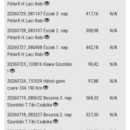
Péterfi H.Laci Robi
20260729_081147 Észak 3. nap
417,16
N/A
Péterfi H.Laci Robi
20260728_083107 Észak 2. nap
308,98
N/A
Péterfi H.Laci Robi
20260727_080408 Észak 1. nap
442,18
N/A
Péterfi H.Laci Robi
20260725_133816 Kawa Szurdoki
90,42
N/A
!
20260724_151029 Hátsó gumi
97,88
N/A
csere 104.190 Km
20260719_080632 Bosznia 3. nap
568,53
N/A
Szurdoki T.Tibi Csabika
20260718_083227 Bosznia 2. nap
327,30
N/A
Szurdoki T.Tibi Csabika