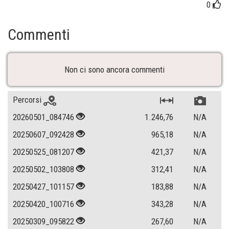
0
Commenti
Non ci sono ancora commenti
Percorsi
20260501_084746
1.246,76
N/A
20250607_092428
965,18
N/A
20250525_081207
421,37
N/A
20250502_103808
312,41
N/A
20250427_101157
183,88
N/A
20250420_100716
343,28
N/A
20250309_095822
267,60
N/A