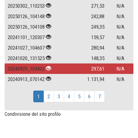
20250302_110253
271,53
N/A
20250126_104148
242,88
N/A
20250126_104108
249,35
N/A
20241101_120307
159,57
N/A
20241027_104607
280,94
N/A
20241020_131525
148,35
N/A
20240929_103402
297,61
N/A
20240913_070142
1.131,94
N/A
1
2
3
4
5
6
7
Condivisione del sito profilo