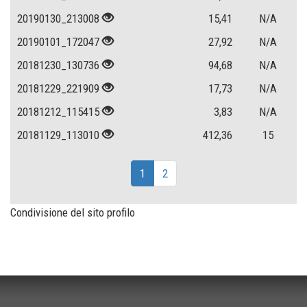
20190130_213008
15,41
N/A
20190101_172047
27,92
N/A
20181230_130736
94,68
N/A
20181229_221909
17,73
N/A
20181212_115415
3,83
N/A
20181129_113010
412,36
15
1
2
Condivisione del sito profilo