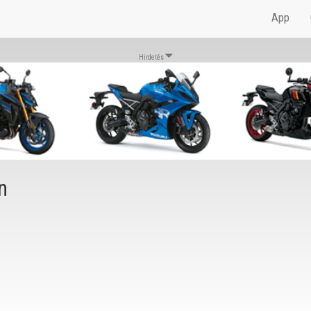
App
Hirdetés
n