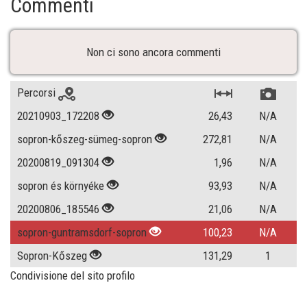
Commenti
Non ci sono ancora commenti
Percorsi
20210903_172208
26,43
N/A
sopron-kőszeg-sümeg-sopron
272,81
N/A
20200819_091304
1,96
N/A
sopron és környéke
93,93
N/A
20200806_185546
21,06
N/A
sopron-guntramsdorf-sopron
100,23
N/A
Sopron-Kőszeg
131,29
1
Condivisione del sito profilo