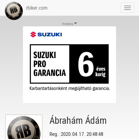
rbiker.com
Toggl
navig
Hirdetés
Ábrahám Ádám
Reg.: 2020.04.17. 20:48:48