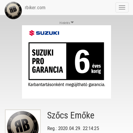
rbiker.com
Toggl
navig
Hirdetés
Szőcs Emőke
Reg.: 2020.04.29. 22:14:25