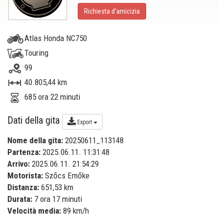
Richiesta d’amicizia
Atlas Honda NC750
Touring
99
40.805,44 km
685 ora 22 minuti
Dati della gita
Export
Nome della gita:
20250611_113148
Partenza:
2025.06.11. 11:31:48
Arrivo:
2025.06.11. 21:54:29
Motorista:
Szőcs Emőke
Distanza:
651,53 km
Durata:
7 ora 17 minuti
Velocità media:
89 km/h