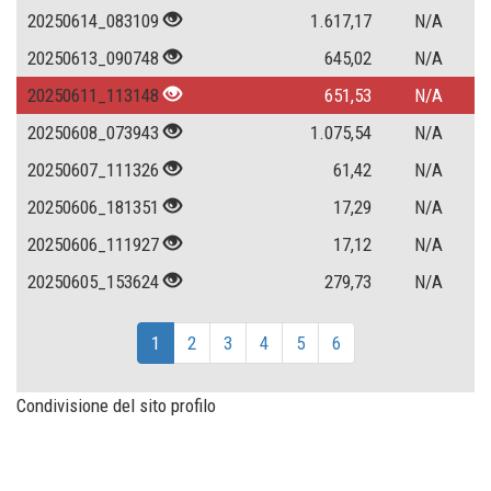
20250614_083109
1.617,17
N/A
20250613_090748
645,02
N/A
20250611_113148
651,53
N/A
20250608_073943
1.075,54
N/A
20250607_111326
61,42
N/A
20250606_181351
17,29
N/A
20250606_111927
17,12
N/A
20250605_153624
279,73
N/A
1
2
3
4
5
6
Condivisione del sito profilo