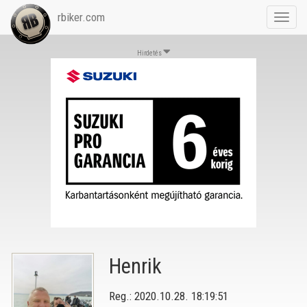
rbiker.com
Toggl
navig
Hirdetés
Henrik
Reg.: 2020.10.28. 18:19:51