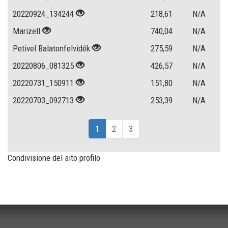
20220924_134244
218,61
N/A
Marizell
740,04
N/A
Petivel Balatonfelvidék
275,59
N/A
20220806_081325
426,57
N/A
20220731_150911
151,80
N/A
20220703_092713
253,39
N/A
1
2
3
Condivisione del sito profilo