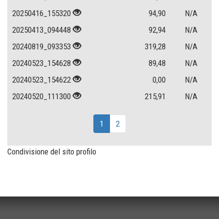
20250416_155320
94,90
N/A
20250413_094448
92,94
N/A
20240819_093353
319,28
N/A
20240523_154628
89,48
N/A
20240523_154622
0,00
N/A
20240520_111300
215,91
N/A
1
2
Condivisione del sito profilo