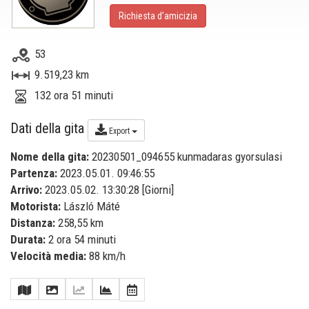
Richiesta d’amicizia
53
9.519,23 km
132 ora 51 minuti
Dati della gita
Export
Nome della gita:
20230501_094655 kunmadaras gyorsulasi
Partenza:
2023.05.01. 09:46:55
Arrivo:
2023.05.02. 13:30:28 [
Giorni
]
Motorista:
László Máté
Distanza:
258,55 km
Durata:
2 ora 54 minuti
Velocità media:
88 km/h