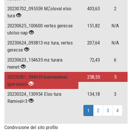
20230702_095559 MZoloval elso
403,63
2
tura
20230625_100600 vertes gerecse
151,82
N/A
utolso nap
20230624_093813 mz tura, vertes
207,64
N/A
gerecse
20230623_154635 mz turara
72,43
6
menet
20230501_094655 kunmadaras
258,55
5
gyorsulasi
20230324_130954 Elso tura
134,18
3
Ramival<3
1
2
3
4
Condivisione del sito profilo